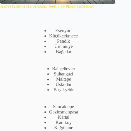
Airfel Kombi HL Arızası: Nedir ve Nasıl Giderilir?
Esenyurt
Küçükçekmece
Pendik
Ümraniye
Bağcılar
Bahçelievler
Sultangazi
Maltepe
Üsküdar
Başakşehir
Sancaktepe
Gaziosmanpaşa
Kartal
Kadıköy
Kağıthane