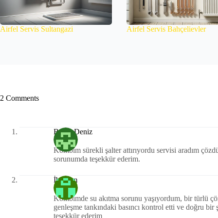
Airfel Servis Sultangazi
Airfel Servis Bahçelievler
2 Comments
Berna Deniz
Kombim sürekli şalter attırıyordu servisi aradım çöz
sorunumda teşekkür ederim.
İbrahim
Kombimde su akıtma sorunu yaşıyordum, bir türlü çö
genleşme tankındaki basıncı kontrol etti ve doğru bir şe
teşekkür ederim