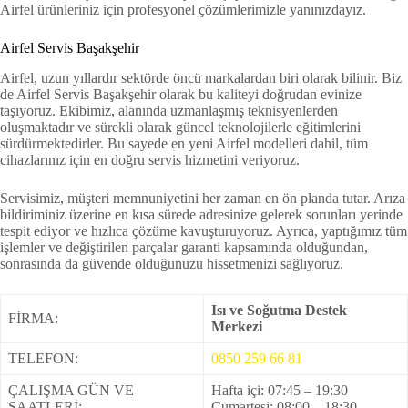
Airfel ürünleriniz için profesyonel çözümlerimizle yanınızdayız.
Airfel Servis Başakşehir
Airfel, uzun yıllardır sektörde öncü markalardan biri olarak bilinir. Biz
de Airfel Servis Başakşehir olarak bu kaliteyi doğrudan evinize
taşıyoruz. Ekibimiz, alanında uzmanlaşmış teknisyenlerden
oluşmaktadır ve sürekli olarak güncel teknolojilerle eğitimlerini
sürdürmektedirler. Bu sayede en yeni Airfel modelleri dahil, tüm
cihazlarınız için en doğru servis hizmetini veriyoruz.
Servisimiz, müşteri memnuniyetini her zaman en ön planda tutar. Arıza
bildiriminiz üzerine en kısa sürede adresinize gelerek sorunları yerinde
tespit ediyor ve hızlıca çözüme kavuşturuyoruz. Ayrıca, yaptığımız tüm
işlemler ve değiştirilen parçalar garanti kapsamında olduğundan,
sonrasında da güvende olduğunuzu hissetmenizi sağlıyoruz.
Isı ve Soğutma Destek
FİRMA:
Merkezi
TELEFON:
0850 259 66 81
ÇALIŞMA GÜN VE
Hafta içi: 07:45 – 19:30
SAATLERİ:
Cumartesi: 08:00 – 18:30