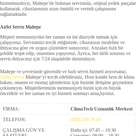
hizmetinizdeyiz. Maltepe’de bulunan servisimiz, orijinal yedek parçalar
kullanarak, cihazlarınızın uzun ömürlü ve verimli çalışmasını
sağlamaktadır.
Airfel Servis Maltepe
Müşteri memnuniyetini her zaman en üst düzeyde tutmak için
çalışıyoruz. Servisimizi tercih ettiğinizde, cihazınızın modeline ve
ihtiyacına göre en uygun çözümleri sunuyoruz. Arızaları hızlı bir
şekilde tespit edip, onarımını yapıyoruz. Ayrıca, her türlü sorunuz ve
servis ihtiyacınız için 7/24 ulaşılabilir durumdayız.
Maltepe ve çevresinde güvenilir ve hızlı servis hizmeti arıyorsanız,
Airfel Servis
Maltepe’yi tercih edebilirsiniz. Hem kombi hem de klima
bakım, onarım ve montaj işlemleriniz için bizimle iletişime geçmekten
çekinmeyin. Müşterilerimizin memnuniyeti bizim için en büyük
önceliktir ve her zaman en iyi hizmeti sunmayı amaçlıyoruz.
FİRMA:
ClimaTech Uzmanlık Merkezi
TELEFON:
0850 259 78 16
ÇALIŞMA GÜN VE
Hafta içi: 07:45 – 19:30
SAATLERİ:
Cumartesi: 08:00 – 18:30