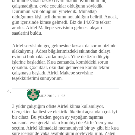
tarihinde sabah 09.30 civarı aradık. Kombinin hiç
çalışmadığını, evde çocuklar olduğunu söyledik.
Durumun acil olduğunu yineledik. Muhattap
olduğumuz kişi, acil durumu not aldığını belirtti. Ancak,
gün içerisinde kimse gelmedi. Biz de 14.05’te tekrar
aradık. Airfel Maltepe servisinin gelmesi akşam
saatlerini buldu.
Airfel servisinin geç gelmesine kızsak da sorun bizimle
alakalıymış. Adres bilgilerimizdeki sıkıntıdan dolayı
evimizi bulmakta zorlanmışlar. Yine de özür dileyip
işlerine başladılar. Kısa zamanda, kombideki sorun
çözüldü. Çocuklar, okuldan gelmeden kombi tekrar
çalışmaya başladı. Airfel Maltepe servisine
teşekkürlerimi sunuyorum.
Sezgin
10 TEMMUZ 2019 / 11:03
3 yıldır çalıştığım ofiste Airfel klima kullanılıyor.
Gerçekten kalitesi ve elektrik tüketimi açısından çok iyi
bir cihaz. Bu yüzden geçen ay yaptığım taşınma
sırasında eve gerekli olan kombiyi de Airfel’den yana
seçtim. Airfel klimadaki memnuniyeti bir ay gibi bir kısa
süre içerisinde yakalayabildiğimi söyleyebilirim. Zaten