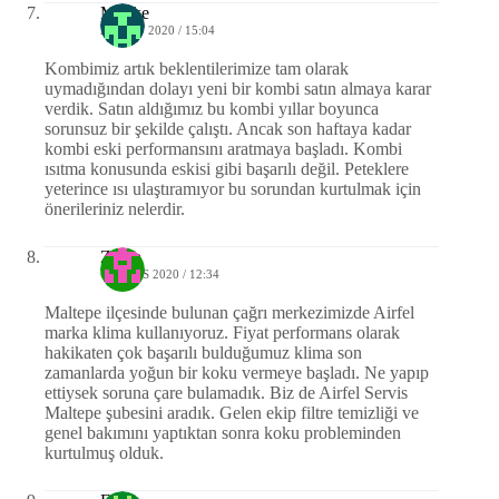
Melike
2 MART 2020 / 15:04
Kombimiz artık beklentilerimize tam olarak
uymadığından dolayı yeni bir kombi satın almaya karar
verdik. Satın aldığımız bu kombi yıllar boyunca
sorunsuz bir şekilde çalıştı. Ancak son haftaya kadar
kombi eski performansını aratmaya başladı. Kombi
ısıtma konusunda eskisi gibi başarılı değil. Peteklere
yeterince ısı ulaştıramıyor bu sorundan kurtulmak için
önerileriniz nelerdir.
Zehra
6 MAYIS 2020 / 12:34
Maltepe ilçesinde bulunan çağrı merkezimizde Airfel
marka klima kullanıyoruz. Fiyat performans olarak
hakikaten çok başarılı bulduğumuz klima son
zamanlarda yoğun bir koku vermeye başladı. Ne yapıp
ettiysek soruna çare bulamadık. Biz de Airfel Servis
Maltepe şubesini aradık. Gelen ekip filtre temizliği ve
genel bakımını yaptıktan sonra koku probleminden
kurtulmuş olduk.