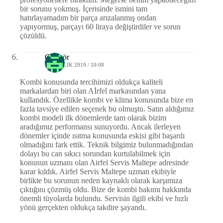
bir sorunu yokmuş. İçerisinde ismini tam
hatırlayamadım bir parça arızalanmış ondan
yapıyormuş, parçayı 60 liraya değiştirdiler ve sorun
çözüldü.
Güngör
23 ARALIK 2019 / 10:08
Kombi konusunda tercihimizi oldukça kaliteli
markalardan biri olan Aİrfel markasından yana
kullandık. Özellikle kombi ve klima konusunda bize en
fazla tavsiye edilen seçenek bu olmuştu. Satın aldığımız
kombi modeli ilk dönemlerde tam olarak bizim
aradığımız performansı sunuyordu. Ancak ilerleyen
dönemler içinde ısıtma konusunda eskisi gibi başarılı
olmadığını fark ettik. Teknik bilgimiz bulunmadığından
dolayı bu can sıkıcı sorundan kurtulabilmek için
konunun uzmanı olan Airfel Servis Maltepe adresinde
karar kıldık. Airfel Servis Maltepe uzman ekibiyle
birlikte bu sorunun neden kaynaklı olarak karşımıza
çıktığını çözmüş oldu. Bize de kombi bakımı hakkında
önemli tüyolarda bulundu. Servisin ilgili ekibi ve hızlı
yönü gerçekten oldukça takdire şayandı.