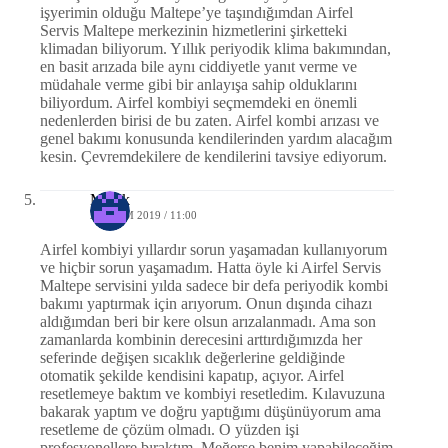
işyerimin olduğu Maltepe’ye taşındığımdan Airfel
Servis Maltepe merkezinin hizmetlerini şirketteki
klimadan biliyorum. Yıllık periyodik klima bakımından,
en basit arızada bile aynı ciddiyetle yanıt verme ve
müdahale verme gibi bir anlayışa sahip olduklarını
biliyordum. Airfel kombiyi seçmemdeki en önemli
nedenlerden birisi de bu zaten. Airfel kombi arızası ve
genel bakımı konusunda kendilerinden yardım alacağım
kesin. Çevremdekilere de kendilerini tavsiye ediyorum.
Melek
21 EKIM 2019 / 11:00
Airfel kombiyi yıllardır sorun yaşamadan kullanıyorum
ve hiçbir sorun yaşamadım. Hatta öyle ki Airfel Servis
Maltepe servisini yılda sadece bir defa periyodik kombi
bakımı yaptırmak için arıyorum. Onun dışında cihazı
aldığımdan beri bir kere olsun arızalanmadı. Ama son
zamanlarda kombinin derecesini arttırdığımızda her
seferinde değişen sıcaklık değerlerine geldiğinde
otomatik şekilde kendisini kapatıp, açıyor. Airfel
resetlemeye baktım ve kombiyi resetledim. Kılavuzuna
bakarak yaptım ve doğru yaptığımı düşünüyorum ama
resetleme de çözüm olmadı. O yüzden işi
profesyonellere bıraktım. Meğerse benim yapabileceğim