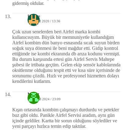
gidermiş oldular.
Hatice
23 EKIM 2020 / 13:36
Çok uzun senelerden beri Airfel marka kombi
kullanıcısıyım. Büyük bir memnuniyetle kullandığım
Airfel kombim dün banyo esnasında sıcak suyun birden
soğuk suya dönmesi ile beni mağdur etti. Gidip kontrol
ettiğimde ise kombi ekranında db arıza kodunu vermişti.
Bu durum karşısında ertesi gün Airfel Servis Maltepe
şubesi ile irtibata geçtim. Gelen ekip sensör kablolarında
oksitlenme olduğunu tespit etti ve kısa süre içerisinde de
sorunumu çözdü. Hızlı ve profesyonel hizmetten dolayı
kendilerini kutlarım.
Murat
6 KASIM 2024 / 23:09
Kışın ortasında kombim çalışmayı durdurdu ve petekler
buz gibi oldu. Panikle Airfel Servisi aradım, aynı gün
içinde geldiler. Kartta bir sorun olduğunu söylediler ve
yeni parçayı hızlıca temin edip taktılar.