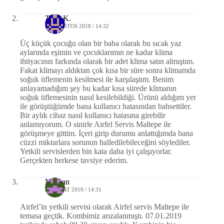
Tuna K.
20 AĞUSTOS 2018 / 14:32
Üç küçük çocuğu olan bir baba olarak bu sıcak yaz
aylarında eşimin ve çocuklarımın ne kadar klima
ihtiyacının farkında olarak bir adet klima satın almıştım.
Fakat klimayı aldıktan çok kısa bir süre sonra klimamda
soğuk üflemenin kesilmesi ile karşılaştım. Benim
anlayamadığım şey bu kadar kısa sürede klimanın
soğuk üflemesinin nasıl kesilebildiği. Ürünü aldığım yer
ile görüştüğümde bana kullanıcı hatasından bahsettiler.
Bir aylık cihaz nasıl kullanıcı hatasına girebilir
anlamıyorum. O sinirle Airfel Servis Maltepe ile
görüşmeye gittim. İçeri girip durumu anlattığımda bana
cüzzi miktarlara sorunun halledilebileceğini söylediler.
Yetkili servislerden bin kata daha iyi çalışıyorlar.
Gerçekten herkese tavsiye ederim.
Nevcan
25 ŞUBAT 2019 / 14:31
Airfel’in yetkili servisi olarak Airfel servis Maltepe ile
temasa geçtik. Kombimiz arızalanmıştı. 07.01.2019