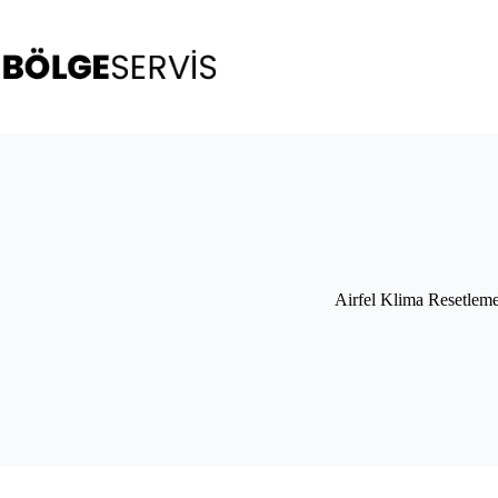
Skip
to
content
Airfel Klima Resetlem