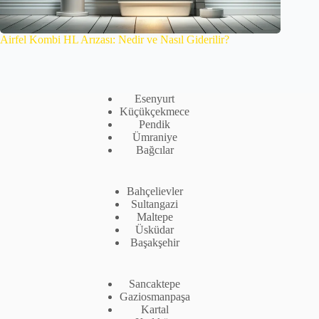
Airfel Kombi HL Arızası: Nedir ve Nasıl Giderilir?
Esenyurt
Küçükçekmece
Pendik
Ümraniye
Bağcılar
Bahçelievler
Sultangazi
Maltepe
Üsküdar
Başakşehir
Sancaktepe
Gaziosmanpaşa
Kartal