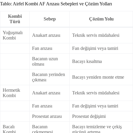
Tablo: Airfel Kombi AF Arızası Sebepleri ve Çözüm Yolları
Kombi
Sebep
Çözüm Yolu
Türü
Yoğuşmalı
Anakart arızası
Teknik servis müdahalesi
Kombi
Fan arızası
Fan değişimi veya tamiri
Bacanın uzun
Bacayı kısaltma
olması
Bacanın yerinden
Bacayı yeniden monte etme
çıkması
Hermetik
Anakart arızası
Teknik servis müdahalesi
Kombi
Fan arızası
Fan değişimi veya tamiri
Prosestat arızası
Prosestat değişimi
Bacalı
Bacanın
Bacayı temizleme ve çekiş
Kombi
çekmemesi
gücünü artırma