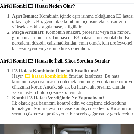
Airfel Kombi E3 Hatası Neden Olur?
Aşırı Isınma:
Kombinin içinde aşırı ısınma olduğunda E3 hatası
ortaya çıkar. Bu, genellikle kombinin içerisindeki sensörlerin
yüksek sıcaklık algılamasıyla ilgilidir.
Parça Arızaları:
Kombinin anakart, prosestat veya fan motoru
gibi parçalarının arızalanması da E3 hatasına neden olabilir. Bu
parçaların düzgün çalışmadığından emin olmak için profesyonel
bir teknisyenden yardım almak önemlidir.
Airfel Kombi E3 Hatası ile İlgili Sıkça Sorulan Sorular
E3 Hatası Kombimin Ömrünü Kısaltır mı?
Hayır,
E3 hatası kombinizin
ömrünü kısaltmaz. Bu hata,
kombinin aşırı ısınmasını önlemek için bir güvenlik önlemidir ve
cihazınızı korur. Ancak, sık sık bu hatayı alıyorsanız, altında
yatan nedeni bulup çözmek önemlidir.
Kombi E3 Hatası Verdiğinde Ne Yapmalıyım?
İlk olarak gaz basıncını kontrol edin ve ateşleme elektrodunu
temizleyin. Sorun devam ederse kombiyi resetleyin. Bu adımlar
sorunu çözmezse, profesyonel bir servis çağırmanız gerekecektir.