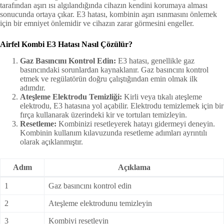
tarafından aşırı ısı algılandığında cihazın kendini korumaya alması
sonucunda ortaya çıkar. E3 hatası, kombinin aşırı ısınmasını önlemek
için bir emniyet önlemidir ve cihazın zarar görmesini engeller.
Airfel Kombi E3 Hatası Nasıl Çözülür?
Gaz Basıncını Kontrol Edin:
E3 hatası, genellikle gaz
basıncındaki sorunlardan kaynaklanır. Gaz basıncını kontrol
etmek ve regülatörün doğru çalıştığından emin olmak ilk
adımdır.
Ateşleme Elektrodu Temizliği:
Kirli veya tıkalı ateşleme
elektrodu, E3 hatasına yol açabilir. Elektrodu temizlemek için bir
fırça kullanarak üzerindeki kir ve tortuları temizleyin.
Resetleme:
Kombinizi resetleyerek hatayı gidermeyi deneyin.
Kombinin kullanım kılavuzunda resetleme adımları ayrıntılı
olarak açıklanmıştır.
Adım
Açıklama
1
Gaz basıncını kontrol edin
2
Ateşleme elektrodunu temizleyin
3
Kombiyi resetleyin