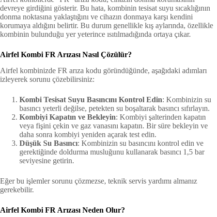
devreye girdiğini gösterir. Bu hata, kombinin tesisat suyu sıcaklığının
donma noktasına yaklaştığını ve cihazın donmaya karşı kendini
korumaya aldığını belirtir. Bu durum genellikle kış aylarında, özellikle
kombinin bulunduğu yer yeterince ısıtılmadığında ortaya çıkar.
Airfel Kombi FR Arızası Nasıl Çözülür?
Airfel kombinizde FR arıza kodu göründüğünde, aşağıdaki adımları
izleyerek sorunu çözebilirsiniz:
Kombi Tesisat Suyu Basıncını Kontrol Edin
: Kombinizin su
basıncı yeterli değilse, petekten su boşaltarak basıncı sıfırlayın.
Kombiyi Kapatın ve Bekleyin
: Kombiyi şalterinden kapatın
veya fişini çekin ve gaz vanasını kapatın. Bir süre bekleyin ve
daha sonra kombiyi yeniden açarak test edin.
Düşük Su Basıncı
: Kombinizin su basıncını kontrol edin ve
gerektiğinde doldurma musluğunu kullanarak basıncı 1,5 bar
seviyesine getirin.
Eğer bu işlemler sorunu çözmezse, teknik servis yardımı almanız
gerekebilir.
Airfel Kombi FR Arızası Neden Olur?