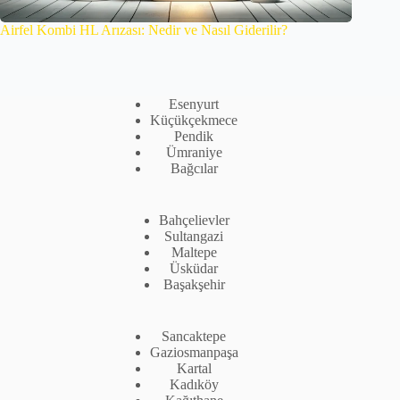
Airfel Kombi HL Arızası: Nedir ve Nasıl Giderilir?
Esenyurt
Küçükçekmece
Pendik
Ümraniye
Bağcılar
Bahçelievler
Sultangazi
Maltepe
Üsküdar
Başakşehir
Sancaktepe
Gaziosmanpaşa
Kartal
Kadıköy