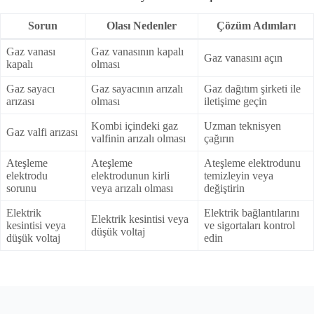
Sorun
Olası Nedenler
Çözüm Adımları
Gaz vanası
Gaz vanasının kapalı
Gaz vanasını açın
kapalı
olması
Gaz sayacı
Gaz sayacının arızalı
Gaz dağıtım şirketi ile
arızası
olması
iletişime geçin
Kombi içindeki gaz
Uzman teknisyen
Gaz valfi arızası
valfinin arızalı olması
çağırın
Ateşleme
Ateşleme
Ateşleme elektrodunu
elektrodu
elektrodunun kirli
temizleyin veya
sorunu
veya arızalı olması
değiştirin
Elektrik
Elektrik bağlantılarını
Elektrik kesintisi veya
kesintisi veya
ve sigortaları kontrol
düşük voltaj
düşük voltaj
edin