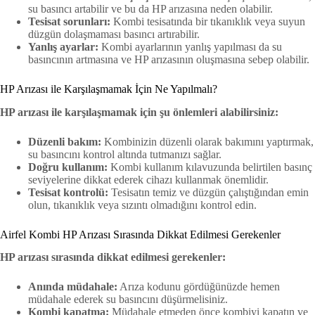
su basıncı artabilir ve bu da HP arızasına neden olabilir.
Tesisat sorunları:
Kombi tesisatında bir tıkanıklık veya suyun
düzgün dolaşmaması basıncı artırabilir.
Yanlış ayarlar:
Kombi ayarlarının yanlış yapılması da su
basıncının artmasına ve HP arızasının oluşmasına sebep olabilir.
HP Arızası ile Karşılaşmamak İçin Ne Yapılmalı?
HP arızası ile karşılaşmamak için şu önlemleri alabilirsiniz:
Düzenli bakım:
Kombinizin düzenli olarak bakımını yaptırmak,
su basıncını kontrol altında tutmanızı sağlar.
Doğru kullanım:
Kombi kullanım kılavuzunda belirtilen basınç
seviyelerine dikkat ederek cihazı kullanmak önemlidir.
Tesisat kontrolü:
Tesisatın temiz ve düzgün çalıştığından emin
olun, tıkanıklık veya sızıntı olmadığını kontrol edin.
Airfel Kombi HP Arızası Sırasında Dikkat Edilmesi Gerekenler
HP arızası sırasında dikkat edilmesi gerekenler:
Anında müdahale:
Arıza kodunu gördüğünüzde hemen
müdahale ederek su basıncını düşürmelisiniz.
Kombi kapatma:
Müdahale etmeden önce kombiyi kapatın ve