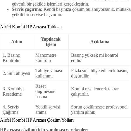
güvenli bir şekilde işlemleri gerçekleştirin.
Servis çağırma:
Kendi başınıza çözüm bulamıyorsanız, mutlaka
yetkili bir servise başvurun.
Airfel Kombi HP Arızası Tablosu
Yapılacak
Adım
Açıklama
İşlem
1. Basınç
Manometre
Basınç yüksek mi kontrol
Kontrolü
kontrolü
edilir.
Tahliye vanası
Fazla su tahliye edilerek basınç
2. Su Tahliyesi
kullanımı
düşürülür.
Reset
3. Kombiyi
Kombi resetlenerek tekrar
düğmesine
Resetleme
çalıştırılır.
basma
4. Servis
Yetkili servisi
Sorun çözülmezse profesyonel
Çağırma
arama
yardım alınır.
Airfel Kombi HP Arızası Çözüm Yolları
HP arızası çözümü için yapılması gerekenler: