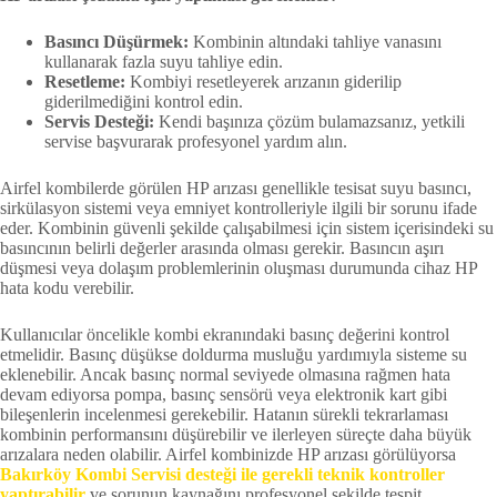
Basıncı Düşürmek:
Kombinin altındaki tahliye vanasını
kullanarak fazla suyu tahliye edin.
Resetleme:
Kombiyi resetleyerek arızanın giderilip
giderilmediğini kontrol edin.
Servis Desteği:
Kendi başınıza çözüm bulamazsanız, yetkili
servise başvurarak profesyonel yardım alın.
Airfel kombilerde görülen HP arızası genellikle tesisat suyu basıncı,
sirkülasyon sistemi veya emniyet kontrolleriyle ilgili bir sorunu ifade
eder. Kombinin güvenli şekilde çalışabilmesi için sistem içerisindeki su
basıncının belirli değerler arasında olması gerekir. Basıncın aşırı
düşmesi veya dolaşım problemlerinin oluşması durumunda cihaz HP
hata kodu verebilir.
Kullanıcılar öncelikle kombi ekranındaki basınç değerini kontrol
etmelidir. Basınç düşükse doldurma musluğu yardımıyla sisteme su
eklenebilir. Ancak basınç normal seviyede olmasına rağmen hata
devam ediyorsa pompa, basınç sensörü veya elektronik kart gibi
bileşenlerin incelenmesi gerekebilir. Hatanın sürekli tekrarlaması
kombinin performansını düşürebilir ve ilerleyen süreçte daha büyük
arızalara neden olabilir. Airfel kombinizde HP arızası görülüyorsa
Bakırköy Kombi Servisi desteği ile gerekli teknik kontroller
yaptırabilir
ve sorunun kaynağını profesyonel şekilde tespit