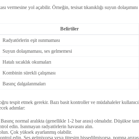
sı vermesine yol açabilir. Örneğin, tesisat tıkanıklığı suyun dolaşımını 
Belirtiler
Radyatörlerin eşit ısınmaması
Suyun dolaşmaması, ses gelmemesi
Hatalı sıcaklık okumaları
Kombinin sürekli çalışması
Basınç dalgalanmaları
ğru tespit etmek gerekir. Bazı basit kontroller ve müdahaleler kullanıcı
lecek adımlar:
asınç normal aralıkta (genellikle 1-2 bar arası) olmalıdır. Düşükse ta
trol edin. Isınmayan radyatörlerin havasını alın.
lun. Çok yüksek ayarlanmış olabilir.
trol edin. Ses gelmiyorsa veya titreşim hissedilmiyorsa, pompa arızası 