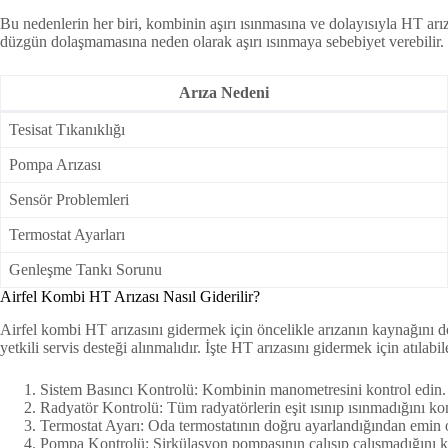
Bu nedenlerin her biri, kombinin aşırı ısınmasına ve dolayısıyla HT arıza
düzgün dolaşmamasına neden olarak aşırı ısınmaya sebebiyet verebilir.
Arıza Nedeni
Tesisat Tıkanıklığı
Pompa Arızası
Sensör Problemleri
Termostat Ayarları
Genleşme Tankı Sorunu
Airfel Kombi HT Arızası Nasıl Giderilir?
Airfel kombi HT arızasını gidermek için öncelikle arızanın kaynağını do
yetkili servis desteği alınmalıdır. İşte HT arızasını gidermek için atılabi
Sistem Basıncı Kontrolü: Kombinin manometresini kontrol edin. B
Radyatör Kontrolü: Tüm radyatörlerin eşit ısınıp ısınmadığını kon
Termostat Ayarı: Oda termostatının doğru ayarlandığından emin o
Pompa Kontrolü: Sirkülasyon pompasının çalışıp çalışmadığını kon