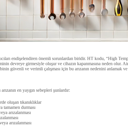
nıcıları endişelendiren önemli sorunlardan biridir. HT kodu, “High Tem
inin devreye girmesiyle oluşur ve cihazın kapanmasına neden olur. Airfe
inin güvenli ve verimli çalışması için bu arızanın nedenini anlamak ve h
 arızanın en yaygın sebepleri şunlardır:
rde oluşan tıkanıklıklar
ya tamamen durması
veya arızalanması
rızalanması
veya arızalanması