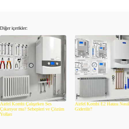
Diğer içerikler:
Airfel Kombi Çalışırken Ses
Airfel Kombi E2 Hatası Nasıl
Çıkarıyor mu? Sebepleri ve Çözüm
Giderilir?
Yolları