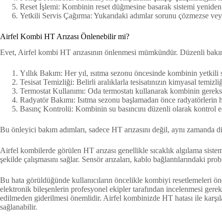
Reset İşlemi: Kombinin reset düğmesine basarak sistemi yeniden ba
Yetkili Servis Çağırma: Yukarıdaki adımlar sorunu çözmezse veya a
Airfel Kombi HT Arızası Önlenebilir mi?
Evet, Airfel kombi HT arızasının önlenmesi mümkündür. Düzenli bakım ve
Yıllık Bakım: Her yıl, ısıtma sezonu öncesinde kombinin yetkili s
Tesisat Temizliği: Belirli aralıklarla tesisatınızın kimyasal temizliği
Termostat Kullanımı: Oda termostatı kullanarak kombinin gereksi
Radyatör Bakımı: Isıtma sezonu başlamadan önce radyatörlerin ha
Basınç Kontrolü: Kombinin su basıncını düzenli olarak kontrol 
Bu önleyici bakım adımları, sadece HT arızasını değil, aynı zamanda di
Airfel kombilerde görülen HT arızası genellikle sıcaklık algılama siste
şekilde çalışmasını sağlar. Sensör arızaları, kablo bağlantılarındaki p
Bu hata görüldüğünde kullanıcıların öncelikle kombiyi resetlemeleri öner
elektronik bileşenlerin profesyonel ekipler tarafından incelenmesi gere
edilmeden giderilmesi önemlidir. Airfel kombinizde HT hatası ile karşı
sağlanabilir.