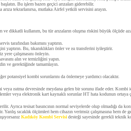
şlatın. Bu işlem bazen geçici arızaları giderebilir.
rıza tekrarlanırsa, mutlaka Airfel yetkili servisini arayın.
 dikkatli kullanım, bu tür arızaların oluşma riskini büyük ölçüde azalt
ervis tarafından bakımını yaptırın.
ni yaptırın. Bu, tıkanıklıkları önler ve ısı transferini iyileştirir.
z yere çalışmasını önleyin.
vasını alın ve temizliğini yapın.
edin ve gerektiğinde tamamlayın.
ğer potansiyel kombi sorunlarını da önlemeye yardımcı olacaktır.
mi veya ısıtma devresinde meydana gelen bir sorunu ifade eder. Kombi içe
roblemler veya elektronik kart kaynaklı sorunlar HT hata kodunun ortaya 
ilir. Ayrıca tesisat basıncının normal seviyelerde olup olmadığı da kont
kir. Yanlış sıcaklık ölçümleri hem cihazın verimsiz çalışmasına hem de g
laşıyorsanız
Kadıköy Kombi Servisi
desteği sayesinde gerekli teknik ko