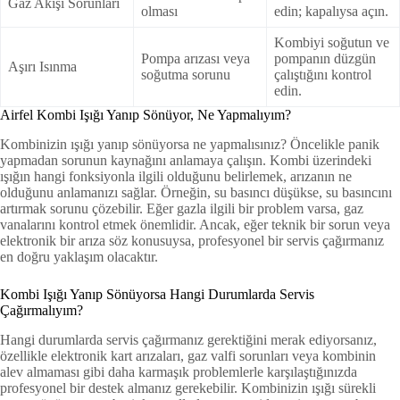
Gaz Akışı Sorunları
olması
edin; kapalıysa açın.
Kombiyi soğutun ve
Pompa arızası veya
pompanın düzgün
Aşırı Isınma
soğutma sorunu
çalıştığını kontrol
edin.
Airfel Kombi Işığı Yanıp Sönüyor, Ne Yapmalıyım?
Kombinizin ışığı yanıp sönüyorsa ne yapmalısınız? Öncelikle panik
yapmadan sorunun kaynağını anlamaya çalışın. Kombi üzerindeki
ışığın hangi fonksiyonla ilgili olduğunu belirlemek, arızanın ne
olduğunu anlamanızı sağlar. Örneğin, su basıncı düşükse, su basıncını
artırmak sorunu çözebilir. Eğer gazla ilgili bir problem varsa, gaz
vanalarını kontrol etmek önemlidir. Ancak, eğer teknik bir sorun veya
elektronik bir arıza söz konusuysa, profesyonel bir servis çağırmanız
en doğru yaklaşım olacaktır​.
Kombi Işığı Yanıp Sönüyorsa Hangi Durumlarda Servis
Çağırmalıyım?
Hangi durumlarda servis çağırmanız gerektiğini merak ediyorsanız,
özellikle elektronik kart arızaları, gaz valfi sorunları veya kombinin
alev almaması gibi daha karmaşık problemlerle karşılaştığınızda
profesyonel bir destek almanız gerekebilir. Kombinizin ışığı sürekli