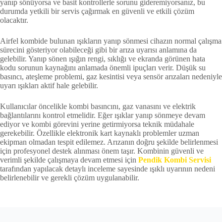
yanıp sönüyorsa ve basit kontrollerle sorunu gideremiyorsanız, bu
durumda yetkili bir servis çağırmak en güvenli ve etkili çözüm
olacaktır​.
Airfel kombide bulunan ışıkların yanıp sönmesi cihazın normal çalışma
sürecini gösteriyor olabileceği gibi bir arıza uyarısı anlamına da
gelebilir. Yanıp sönen ışığın rengi, sıklığı ve ekranda görünen hata
kodu sorunun kaynağını anlamada önemli ipuçları verir. Düşük su
basıncı, ateşleme problemi, gaz kesintisi veya sensör arızaları nedeniyle
uyarı ışıkları aktif hale gelebilir.
Kullanıcılar öncelikle kombi basıncını, gaz vanasını ve elektrik
bağlantılarını kontrol etmelidir. Eğer ışıklar yanıp sönmeye devam
ediyor ve kombi görevini yerine getirmiyorsa teknik müdahale
gerekebilir. Özellikle elektronik kart kaynaklı problemler uzman
ekipman olmadan tespit edilemez. Arızanın doğru şekilde belirlenmesi
için profesyonel destek alınması önem taşır. Kombinin güvenli ve
verimli şekilde çalışmaya devam etmesi için
Pendik Kombi Servisi
tarafından yapılacak detaylı inceleme sayesinde ışıklı uyarının nedeni
belirlenebilir ve gerekli çözüm uygulanabilir.