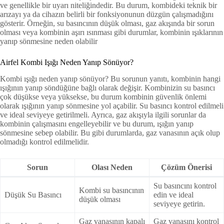
ve genellikle bir uyarı niteliğindedir. Bu durum, kombideki teknik bir
arızayı ya da cihazın belirli bir fonksiyonunun düzgün çalışmadığını
gösterir. Örneğin, su basıncının düşük olması, gaz akışında bir sorun
olması veya kombinin aşırı ısınması gibi durumlar, kombinin ışıklarının
yanıp sönmesine neden olabilir​
Airfel Kombi Işığı Neden Yanıp Sönüyor?
Kombi ışığı neden yanıp sönüyor? Bu sorunun yanıtı, kombinin hangi
ışığının yanıp söndüğüne bağlı olarak değişir. Kombinizin su basıncı
çok düşükse veya yüksekse, bu durum kombinin güvenlik önlemi
olarak ışığının yanıp sönmesine yol açabilir. Su basıncı kontrol edilmeli
ve ideal seviyeye getirilmeli. Ayrıca, gaz akışıyla ilgili sorunlar da
kombinin çalışmasını engelleyebilir ve bu durum, ışığın yanıp
sönmesine sebep olabilir. Bu gibi durumlarda, gaz vanasının açık olup
olmadığı kontrol edilmelidir​.
Sorun
Olası Neden
Çözüm Önerisi
Su basıncını kontrol
Kombi su basıncının
Düşük Su Basıncı
edin ve ideal
düşük olması
seviyeye getirin.
Gaz vanasının kapalı
Gaz vanasını kontrol