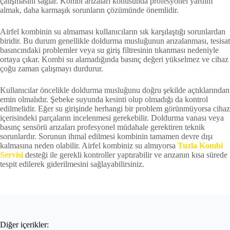
çalışmasını sağlar. Kombi arızaları konusunda profesyonel yardım
almak, daha karmaşık sorunların çözümünde önemlidir.
Airfel kombinin su almaması kullanıcıların sık karşılaştığı sorunlardan
biridir. Bu durum genellikle doldurma musluğunun arızalanması, tesisat
basıncındaki problemler veya su giriş filtresinin tıkanması nedeniyle
ortaya çıkar. Kombi su alamadığında basınç değeri yükselmez ve cihaz
çoğu zaman çalışmayı durdurur.
Kullanıcılar öncelikle doldurma musluğunu doğru şekilde açtıklarından
emin olmalıdır. Şebeke suyunda kesinti olup olmadığı da kontrol
edilmelidir. Eğer su girişinde herhangi bir problem görünmüyorsa cihaz
içerisindeki parçaların incelenmesi gerekebilir. Doldurma vanası veya
basınç sensörü arızaları profesyonel müdahale gerektiren teknik
sorunlardır. Sorunun ihmal edilmesi kombinin tamamen devre dışı
kalmasına neden olabilir. Airfel kombiniz su almıyorsa
Tuzla Kombi
Servisi
desteği ile gerekli kontroller yaptırabilir ve arızanın kısa sürede
tespit edilerek giderilmesini sağlayabilirsiniz.
Diğer içerikler: