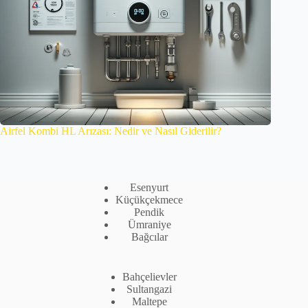
Airfel Kombi HL Arızası: Nedir ve Nasıl Giderilir?
Esenyurt
Küçükçekmece
Pendik
Ümraniye
Bağcılar
Bahçelievler
Sultangazi
Maltepe