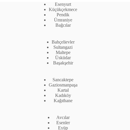
Esenyurt
Küçükçekmece
Pendik
Ümraniye
Bağcılar
Bahçelievler
Sultangazi
Maltepe
Üsküdar
Başakşehir
Sancaktepe
Gaziosmanpaşa
Kartal
Kadıköy
Kağıthane
Avcılar
Esenler
Eyüp