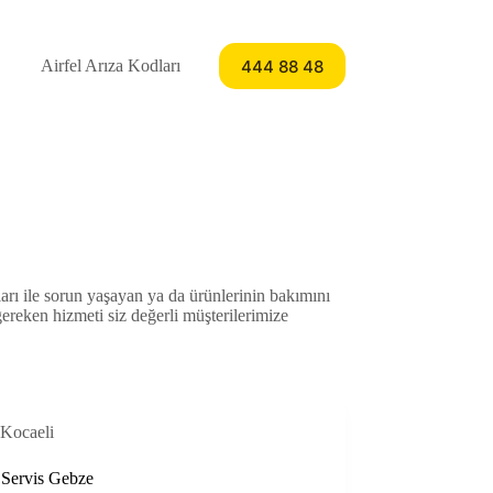
444 88 48
Airfel Arıza Kodları
arı ile sorun yaşayan ya da ürünlerinin bakımını
gereken hizmeti siz değerli müşterilerimize
Kocaeli
 Servis Gebze