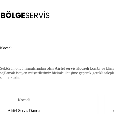
Skip
to
content
Kocaeli
Sektörün öncü firmalarından olan
Airfel servis Kocaeli
kombi ve klima 
sağlamak isteyen müşterilerimiz bizimle iletişime geçerek gerekli taleple
sunmaktadır.
Kocaeli
Airfel Servis Darıca